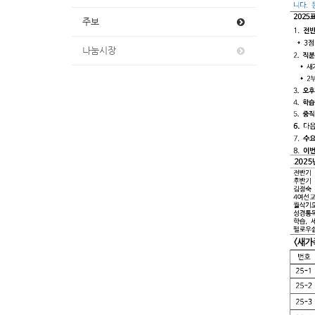
주보
나눔시장