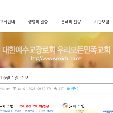
메뉴 건너뛰기
교회안내
생명의 말씀
은혜의 찬양
기관모임
년 6월 1일 주보
ryMaker
Jun 01, 2025
(09:57:27)
147
첨부2