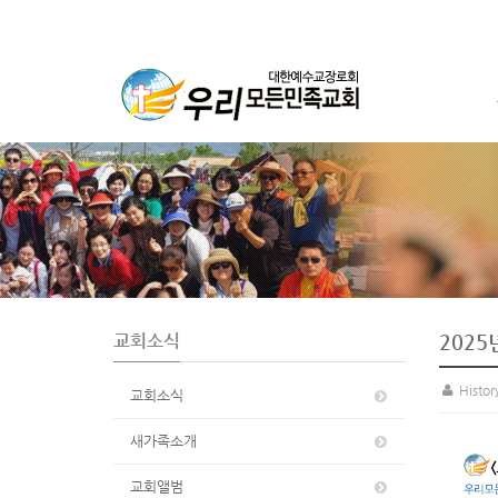
S
u
b
P
r
o
m
o
t
교회소식
2025
i
o
Histo
교회소식
n
새가족소개
교회앨범