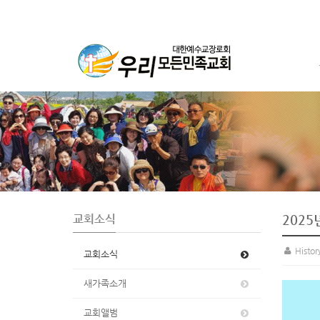
S
u
b
P
r
o
m
o
t
교회소식
2025
i
o
Histo
교회소식
n
새가족소개
교회앨범