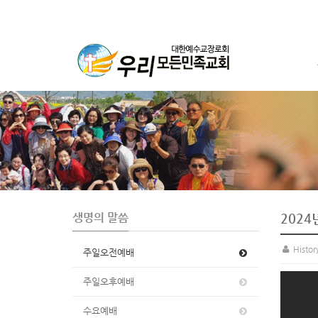
S
u
b
P
r
o
m
o
t
생명의 말씀
2024
i
o
Histo
주일오전예배
n
주일오후예배
수요예배