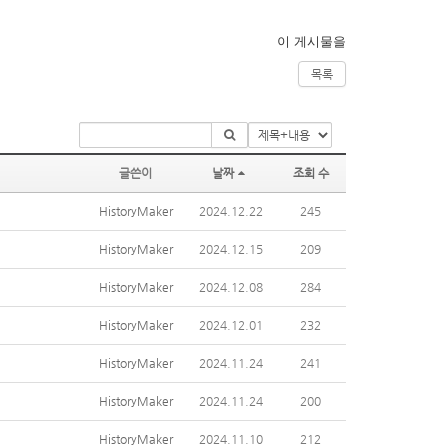
이 게시물을
목록
글쓴이
날짜
조회 수
HistoryMaker
2024.12.22
245
HistoryMaker
2024.12.15
209
HistoryMaker
2024.12.08
284
HistoryMaker
2024.12.01
232
HistoryMaker
2024.11.24
241
HistoryMaker
2024.11.24
200
HistoryMaker
2024.11.10
212