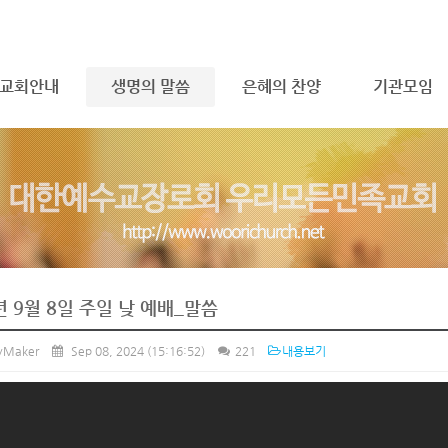
메뉴 건너뛰기
교회안내
생명의 말씀
은혜의 찬양
기관모임
년 9월 8일 주일 낮 예배_말씀
ryMaker
Sep 08, 2024
(15:16:52)
221
내용보기