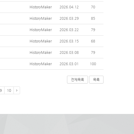
HistoryMaker
2026.04.12
70
HistoryMaker
2026.03.29
85
HistoryMaker
2026.03.22
79
HistoryMaker
2026.03.15
68
HistoryMaker
2026.03.08
79
HistoryMaker
2026.03.01
100
전체목록
목록
9
10