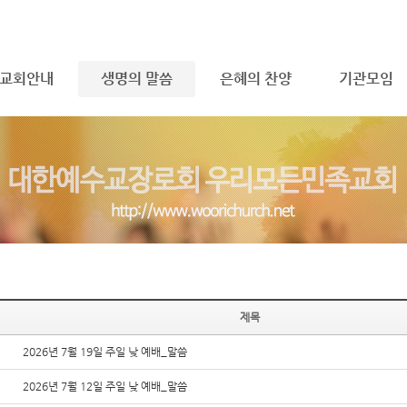
메뉴 건너뛰기
교회안내
생명의 말씀
은혜의 찬양
기관모임
제목
2026년 7월 19일 주일 낮 예배_말씀
2026년 7월 12일 주일 낮 예배_말씀