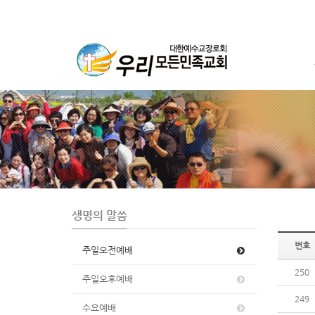
S
u
b
P
r
o
m
o
t
생명의 말씀
i
o
번호
주일오전예배
n
250
주일오후예배
249
수요예배