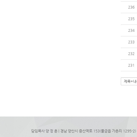
236
235
234
233
232
231
담임목사 양 정 훈 | 경남 양산시 증산역로 153(물금읍 가촌리 1295-2) 정우프