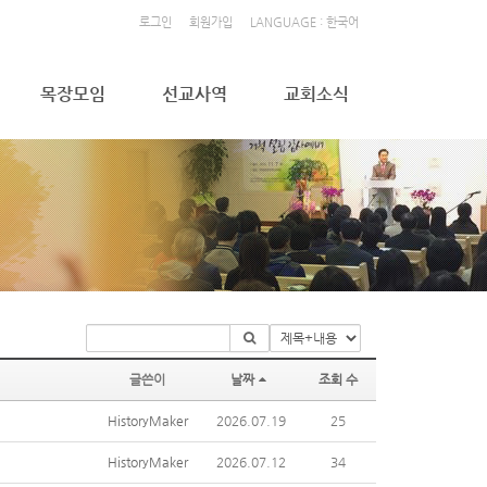
로그인
회원가입
LANGUAGE : 한국어
목장모임
선교사역
교회소식
글쓴이
날짜
조회 수
HistoryMaker
2026.07.19
25
HistoryMaker
2026.07.12
34