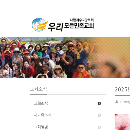
S
u
b
P
r
o
m
o
t
교회소식
2025
i
o
Histo
교회소식
n
새가족소개
교회앨범