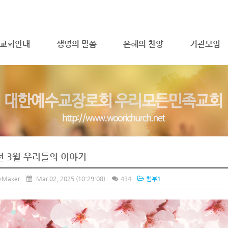
메뉴 건너뛰기
교회안내
생명의 말씀
은혜의 찬양
기관모임
년 3월 우리들의 이야기
ryMaker
Mar 02, 2025
(10:29:08)
434
첨부1